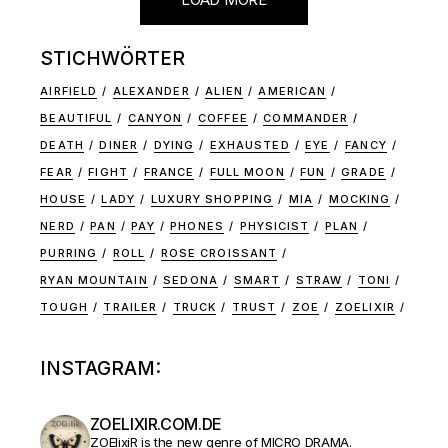
STICHWÖRTER
AIRFIELD
ALEXANDER
ALIEN
AMERICAN
BEAUTIFUL
CANYON
COFFEE
COMMANDER
DEATH
DINER
DYING
EXHAUSTED
EYE
FANCY
FEAR
FIGHT
FRANCE
FULL MOON
FUN
GRADE
HOUSE
LADY
LUXURY SHOPPING
MIA
MOCKING
NERD
PAN
PAY
PHONES
PHYSICIST
PLAN
PURRING
ROLL
ROSE CROISSANT
RYAN MOUNTAIN
SEDONA
SMART
STRAW
TONI
TOUGH
TRAILER
TRUCK
TRUST
ZOE
ZOELIXIR
INSTAGRAM:
ZOELIXIR.COM.DE
ZOElixiR is the new genre of MICRO DRAMA.