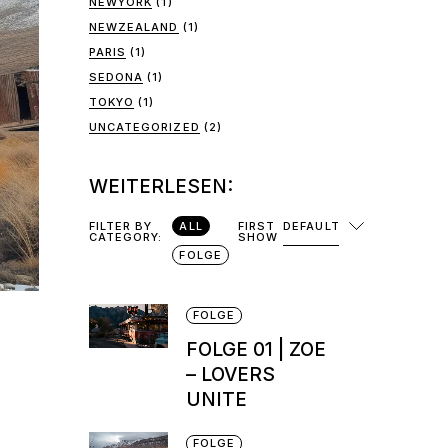
NEWYORK
(1)
NEWZEALAND
(1)
PARIS
(1)
SEDONA
(1)
TOKYO
(1)
UNCATEGORIZED
(2)
WEITERLESEN:
FILTER BY
ALL
FIRST
DEFAULT
CATEGORY:
SHOW
FOLGE
FOLGE
FOLGE 01 | ZOE
– LOVERS
UNITE
FOLGE