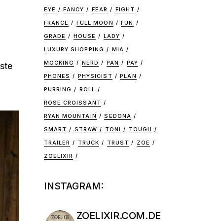
EYE
FANCY
FEAR
FIGHT
FRANCE
FULL MOON
FUN
GRADE
HOUSE
LADY
LUXURY SHOPPING
MIA
MOCKING
NERD
PAN
PAY
hste
PHONES
PHYSICIST
PLAN
PURRING
ROLL
ROSE CROISSANT
RYAN MOUNTAIN
SEDONA
SMART
STRAW
TONI
TOUGH
TRAILER
TRUCK
TRUST
ZOE
ZOELIXIR
INSTAGRAM:
ZOELIXIR.COM.DE