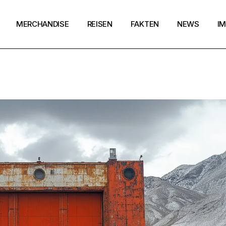
MERCHANDISE
REISEN
FAKTEN
NEWS
I
Merchandise Zoelixir
Santa Fe
Urheber
Magazine
D
Kundenkonto
Sedona
Krisen-Hotlines/-Seiten
Co
Warenkorb
Neuseeland
Haftungsausschluss
A
Kasse
New York
Kontakt
Wi
Paris
Tokio