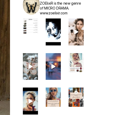
ZOElixiR is the new genre
of MICRO DRAMA.
www.zoelixir.com