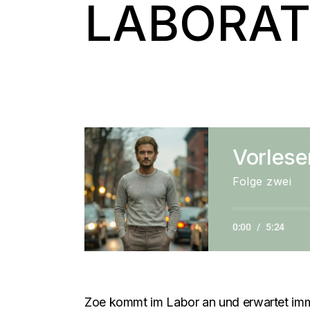
LABORA
Vorlese
Folge zwei
0:00
/
5:24
Zoe kommt im Labor an und erwartet immer