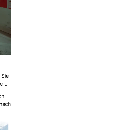
 Sie
ert.
ch
 nach