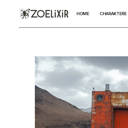
HOME
CHARAKTERE
Zoe
Alexander
Toni
Tokyo Toni
Mia
Pan