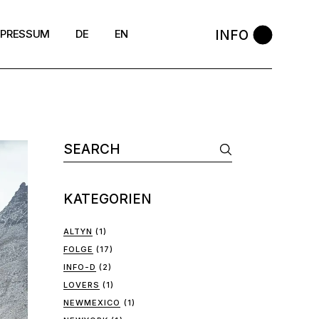
INFO
MPRESSUM
DE
EN
SGVO
okie-Richtlinie (EU)
GB
derrufsbelehrung
KATEGORIEN
ALTYN
(1)
FOLGE
(17)
INFO-D
(2)
LOVERS
(1)
NEWMEXICO
(1)